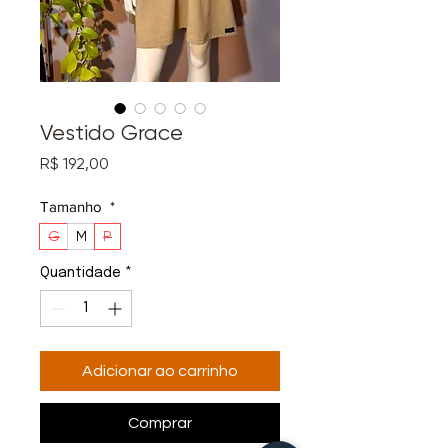
Vestido Grace
Preço
R$ 192,00
Tamanho
*
G
M
P
Quantidade
*
Adicionar ao carrinho
Comprar