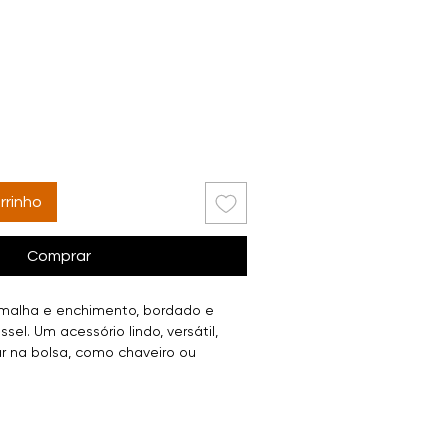
rrinho
Comprar
 malha e enchimento, bordado e
el. Um acessório lindo, versátil,
r na bolsa, como chaveiro ou
 da casa. Use a imaginação! Ótimo
entear!
iais variados