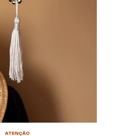
Altura: coração 9c
ATENÇÃO