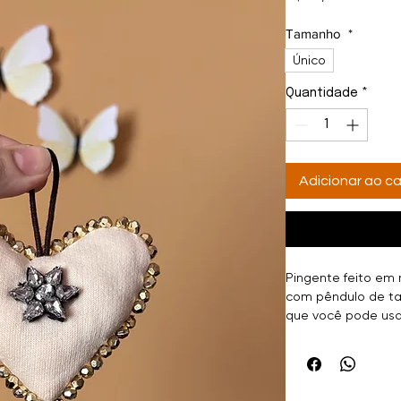
Tamanho
*
Único
Quantidade
*
Adicionar ao ca
Pingente feito em
com pêndulo de tass
que você pode usa
decorar cantinhos
para também pres
_________
Composição: mater