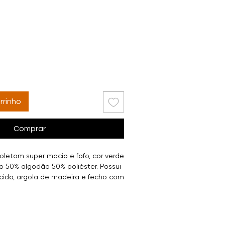
promocional
rrinho
Comprar
letom super macio e fofo, cor verde
 50% algodão 50% poliéster. Possui
cido, argola de madeira e fecho com
Bolsos na frente para deixar ele
 peça maravilhosa, atemporal,
egante. Esta terceira peça, com
ro-chefe do seu look! ❥