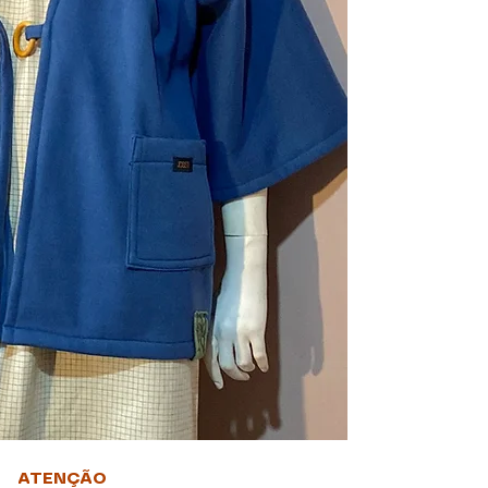
Tamanho Único
__________
Busto máx de 108
Comprimento tota
Quadril máx de 11
ATENÇÃO