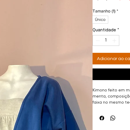
normal
Tamanho (1)
*
Único
Quantidade
*
Adicionar ao ca
Kimono feito em mo
menta, composição
faixa no mesmo te
botão de pressão. 
super prático. Uma
moderna e super el
certeza, será o car